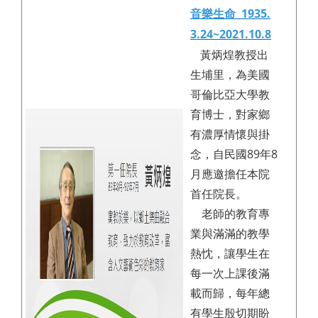
音樂生命 1935.
3.24~2021.10.8
黃炳煌教授出
生埔里，為美國
哥倫比亞大學教
育博士，對家鄉
有濃厚情懷與掛
念，自民國89年8
月應邀擔任本院
首任院長。
老師的教育專
業與滿滿的教學
熱忱，讓學生在
每一次上課後滿
載而歸，每年總
有學生殷切期盼