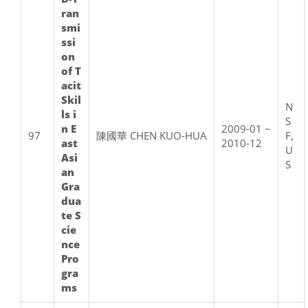
ran
smi
ssi
on
of T
acit
Skil
N
ls i
S
n E
2009-01 ~
97
陳國華 CHEN KUO-HUA
F,
ast
2010-12
U
Asi
S
an
Gra
dua
te S
cie
nce
Pro
gra
ms