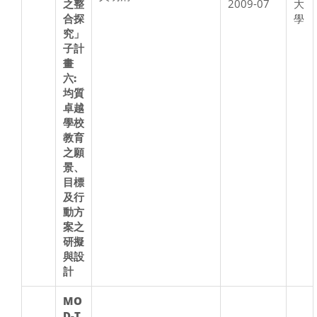
之整
2009-07
大
合探
學
究」
子計
畫
六:
均質
卓越
學校
教育
之願
景、
目標
及行
動方
案之
研擬
與設
計
MO
D-T