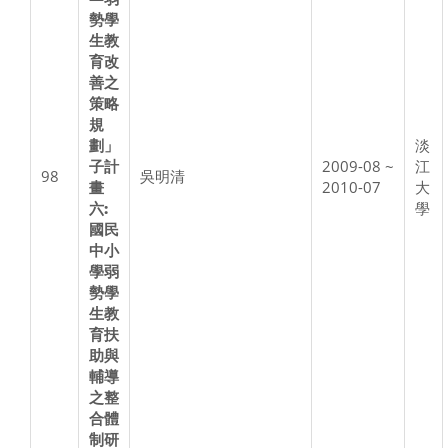
勢學
生教
育改
善之
策略
規
劃」
淡
子計
2009-08 ~
江
98
吳明清
畫
2010-07
大
六:
學
國民
中小
學弱
勢學
生教
育扶
助與
輔導
之整
合體
制研