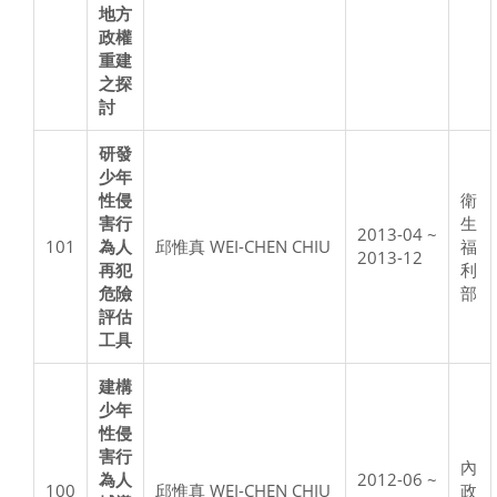
地方
政權
重建
之探
討
研發
少年
性侵
衛
害行
生
2013-04 ~
101
為人
邱惟真 WEI-CHEN CHIU
福
2013-12
再犯
利
危險
部
評估
工具
建構
少年
性侵
害行
內
為人
2012-06 ~
100
邱惟真 WEI-CHEN CHIU
政