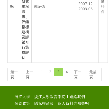
研究
國
2007-12 ~
96
現況
郭昭佑
科
2009-06
調
會
查、
評鑑
指標
建構
及評
鑑可
行策
略評
估
第一
上一
1
2
3
4
下一
最後
頁
頁
頁
頁
淡江大學
淡江大學教育學院
連絡我們
個資政策
隱私權政策
個人資料告知聲明