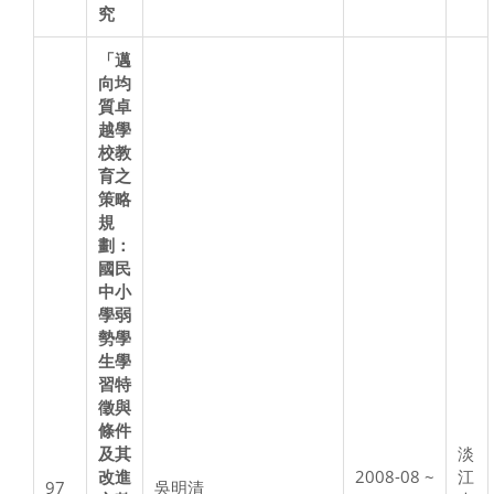
究
「邁
向均
質卓
越學
校教
育之
策略
規
劃：
國民
中小
學弱
勢學
生學
習特
徵與
條件
及其
淡
改進
2008-08 ~
江
97
吳明清