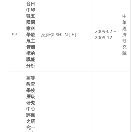
台日
中印
韓五
中
國國
華
家科
經
2009-02 ~
97
學發
紀舜傑 SHUN-JIE JI
濟
2009-12
展主
研
管機
究
構的
院
職能
分析
高等
教育
學校
層級
研究
中心
評鑑
之研
究—