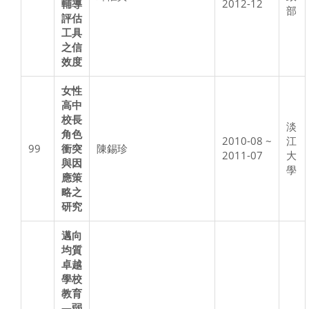
輔導
2012-12
部
評估
工具
之信
效度
女性
高中
校長
淡
角色
2010-08 ~
江
99
衝突
陳錫珍
2011-07
大
與因
學
應策
略之
研究
邁向
均質
卓越
學校
教育
—弱