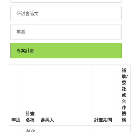
研討會論文
專書
專案計畫
補
助/
委
託
或
合
作
計畫
機
年度
名稱
參與人
計畫期間
構
彰化