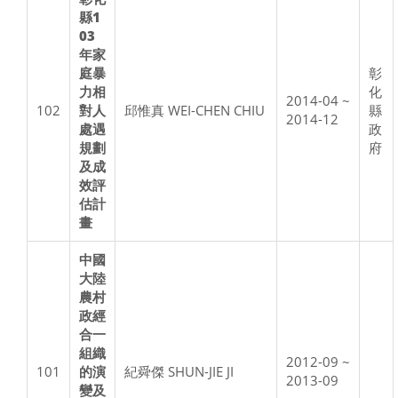
縣1
03
年家
庭暴
彰
力相
化
2014-04 ~
102
對人
邱惟真 WEI-CHEN CHIU
縣
2014-12
處遇
政
規劃
府
及成
效評
估計
畫
中國
大陸
農村
政經
合一
組織
2012-09 ~
101
的演
紀舜傑 SHUN-JIE JI
2013-09
變及