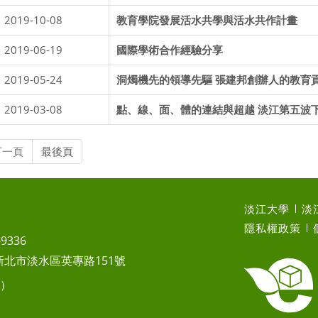
2019-10-08
教育學院發展活水共學與活水共作計畫
2019-06-19
國際學術合作經驗分享
2019-05-24
洞燭機先的領導先驅 張建邦創辦人的教育
2019-03-08
點、線、面、體的連結與超越 淡江第五波
下一頁
最後頁
淡江大學
淡
隱私權政策
-9336
1 新北市淡水區英專路151號
2）