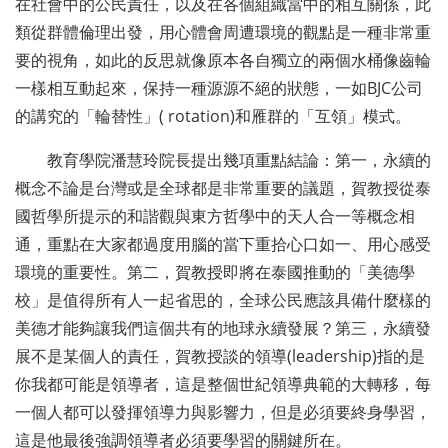
在社會中的公民責任，以及在各個組織當中的相互關係，此
類從群體倫理出發，用心體會周遭環境的觀點是一種非常重
要的視角，如此的反思就像原本各自獨立的兩個水桶像齒輪
一樣相互動起來，保持一種源源不絕的狀態，一如BJC公司
的講究的「輪替性」( rotation)和雁群的「互領」模式。
教育學院潘慧玲院長提出幾項重點結論：第一，永續的
概念不論是台灣或是全球都是非常重要的議題，賀教授從泰
國哲學所提示的和諧觀與東方哲學中的天人合一等概念相
通，重點在大家都過度用腦的當下重拾心口如一、用心感受
環境的重要性。第二，賀教授即將在泰國推動的「美德學
校」是值得所有人一起省思的，全球公民應該具備什麼樣的
美德才能夠讓我們這個共有的地球永續發展？第三，永續發
展不是某個人的責任，賀教授談的領導(leadership)指的是
你我都可能是領導者，這是整個世紀領導典範的大轉移，每
一個人都可以發揮領導力與影響力，但是必須要終身學習，
這是他最後強調領導者必須要學習的關鍵所在。