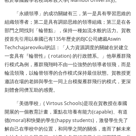
教於泰國醫學名校瑪希敦大學( Mahidol University)。
「永續領導」的成功關鍵有三，第一是具有學習思維的
組織領導者；第二是具有調節思維的領導組織；第三是在各
部門之間找到「輪替點」，保持一種如流水般的活力。賀教
授首先引用以泰國已有135年歷史的BJC公司總裁Aswin
Techchajareovikul的話：「人力資源調度的關鍵在於建立
一套具有『輪替性』( rotation) 的行政體系。」他舉雁群飛
行模式為例，雁群飛翔時不由一位強勢的領導者領飛，而是
輪流領飛，以輪替領導的合作模式保持最佳狀態。賀教授更
邀請在場的老師與學生一同上台模擬雁群飛行的模式，更深
刻體會同儕互助的感覺。
「美德學校」( Virtous Schools)是現在賀教授在泰國
開展的一個教育計畫，重點在培養有能力(capable)、有道
德(moral)和快樂的學生(happy students)，激發學生先了
解自己在學校中的位置，和同學之間的關係，進而了解未來