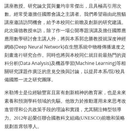
講座教授。研究論文質與量均非常傑出，且具極高引用次
數。經常受邀擔任國際會議之主講者。我們希望藉由此熊貓
講座邀請訪問機會，給予本校同仁前瞻及創新的研究建議。
此次薩德教授來訪，除了作一場公開專題演講及擔任國際應
應用數學研討會主講人外，將與本系郭忠勝教授就深度神經
網絡(Deep Neural Network)在生態系統中物種傳播速度之
刻畫進行研究合作。同時也將與本校同仁就目前最熱門的資
料分析(Data Analysis)及機器學習(Machine Learning)等相
關研究課題作廣泛的意見交換與討論，以提昇本系/院/校具
備國際一流之研究團隊。
米勒博士是位經驗豐富且富有創新精神的教育家，也是未來
素養和預測學科領域的先驅。他致力於推動運用未來思考改
進管理和公共政策手段的理論和實踐，尤其關注轉型領導
力。2012年起榮任聯合國教科文組織(UNESCO)前瞻和策略
規劃首席領導人。