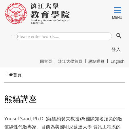
跳到主要內容
MENU
:::
登入
回首頁
淡江大學首頁
網站導覽
English
:::
首頁
熊貓講座
Yousef Saad, Ph.D. (薩德約瑟夫教授)為國際知名頂尖的數
值線性代數專家。目前為美國明尼蘇達大學 資訊工程系的