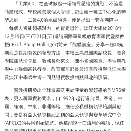
「工業4.0」在全球掀起一場領導思維的挑戰，不論是
商業模式、學校經營或個人管理，都面臨一種去中心化的轉
型思維。「工業4.0的永續領導」便是提出一套在團隊中
「每個人皆能領導潛力」的肯定思維。淡江大學於2018年
12月19日(三)至21日(五)邀請國際重量級教育專家賀靈傑教
授( Prof. Philip Hallinger)前來「熊貓講座」分享一種非短
期而是長期有效的領導方法，本校王高成國際副校長、教育
學院潘慧玲院長、教務長鄭東文、陳小雀國際長、學習與教
學中心張鈿富執行長、教育部前部長吳清基教授與淡江大學
及淡江中學師生皆一同見證賀教授幽默風趣的演講。
賀教授研發出全球最廣泛用於評量教學領導的PIMRS量
表，更以著重實務聞名，自1992年起行遍台灣、香港、中
國、紐澳、中東、非洲等地，擔任公私機構領導培訓與顧
問，更是有亞太領導樞紐之稱的亞太領導與變革研究中心
(APCLC)的共同創始總監。他還能說一口流利的泰語，現任