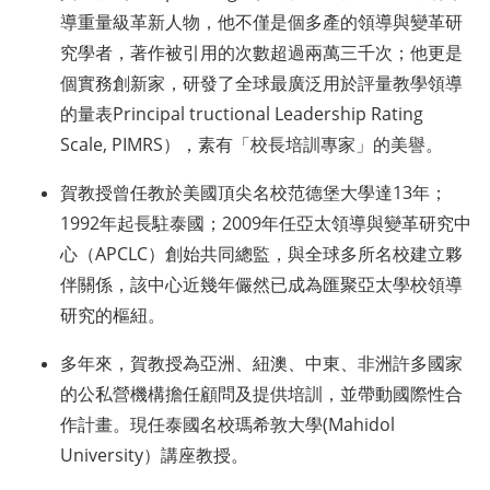
導重量級革新人物，他不僅是個多產的領導與變革研
究學者，著作被引用的次數超過兩萬三千次；他更是
個實務創新家，研發了全球最廣泛用於評量教學領導
的量表Principal tructional Leadership Rating
Scale, PIMRS），素有「校長培訓專家」的美譽。
賀教授曾任教於美國頂尖名校范德堡大學達13年；
1992年起長駐泰國；2009年任亞太領導與變革研究中
心（APCLC）創始共同總監，與全球多所名校建立夥
伴關係，該中心近幾年儼然已成為匯聚亞太學校領導
研究的樞紐。
多年來，賀教授為亞洲、紐澳、中東、非洲許多國家
的公私營機構擔任顧問及提供培訓，並帶動國際性合
作計畫。現任泰國名校瑪希敦大學(Mahidol
University）講座教授。